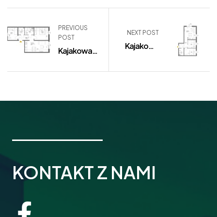
PREVIOUS
NEXT POST
POST
Kajakowa
Kajakowa
11/35
11/43 – Cena
regularna:
501.454 zł
KONTAKT Z NAMI