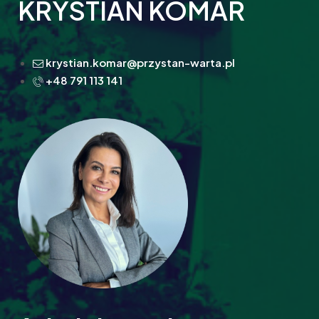
KRYSTIAN KOMAR
krystian.komar@przystan-warta.pl
+48 791 113 141