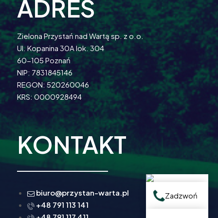
ADRES
Zielona Przystań nad Wartą sp. z o.o.
Ul. Kopanina 30A lok. 304
60-105 Poznań
NIP: 7831845146
REGON: 520260046
KRS: 0000928494
KONTAKT
biuro@przystan-warta.pl
Zadzwoń
+48 791 113 141
+48 791 117 411