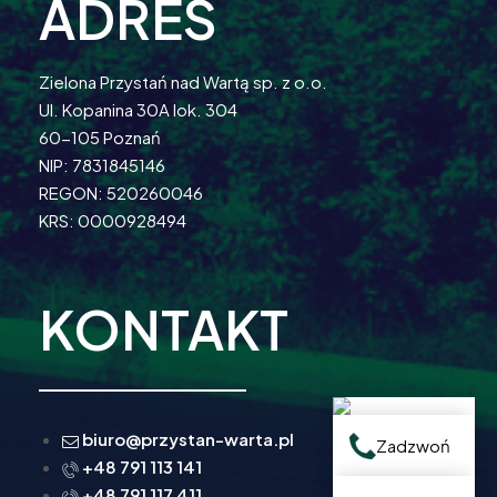
ADRES
Zielona Przystań nad Wartą sp. z o.o.
Ul. Kopanina 30A lok. 304
60-105 Poznań
NIP: 7831845146
REGON: 520260046
KRS: 0000928494
KONTAKT
biuro@przystan-warta.pl
Zadzwoń
+48 791 113 141
+48 791 117 411