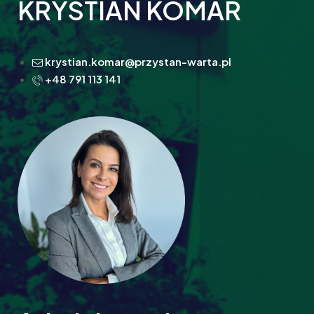
KRYSTIAN KOMAR
krystian.komar@przystan-warta.pl
+48 791 113 141