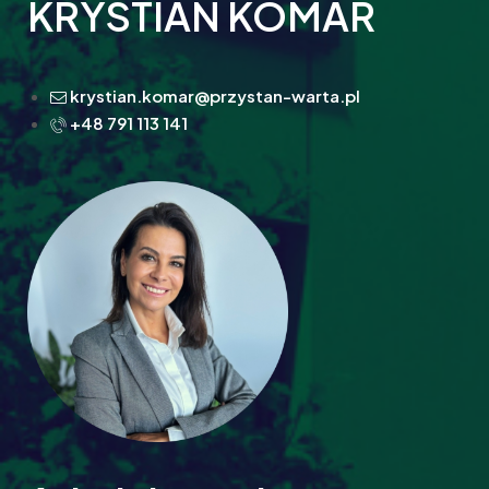
KRYSTIAN KOMAR
krystian.komar@przystan-warta.pl
+48 791 113 141