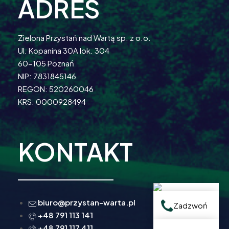
ADRES
Zielona Przystań nad Wartą sp. z o.o.
Ul. Kopanina 30A lok. 304
60-105 Poznań
NIP: 7831845146
REGON: 520260046
KRS: 0000928494
KONTAKT
biuro@przystan-warta.pl
Zadzwoń
+48 791 113 141
+48 791 117 411