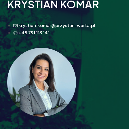
KRYSTIAN KOMAR
krystian.komar@przystan-warta.pl
+48 791 113 141