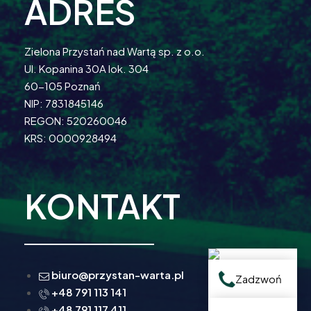
ADRES
Zielona Przystań nad Wartą sp. z o.o.
Ul. Kopanina 30A lok. 304
60-105 Poznań
NIP: 7831845146
REGON: 520260046
KRS: 0000928494
KONTAKT
biuro@przystan-warta.pl
Zadzwoń
+48 791 113 141
+48 791 117 411