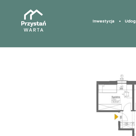
Inwestycja
Inwestycja
Udog
Udog