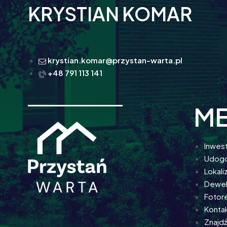
KRYSTIAN KOMAR
krystian.komar@przystan-warta.pl
+48 791 113 141
M
Inwes
Udogo
Lokali
Dewe
Fotore
Konta
Znajd