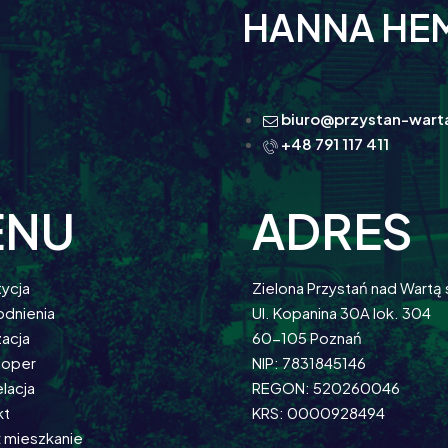
HANNA HE
biuro@przystan-warta
+48 791 117 411
ENU
ADRES
tycja
Zielona Przystań nad Wartą 
dnienia
Ul. Kopanina 30A lok. 304
zacja
60-105 Poznań
loper
NIP: 7831845146
lacja
REGON: 520260046
kt
KRS: 0000928494
ź mieszkanie