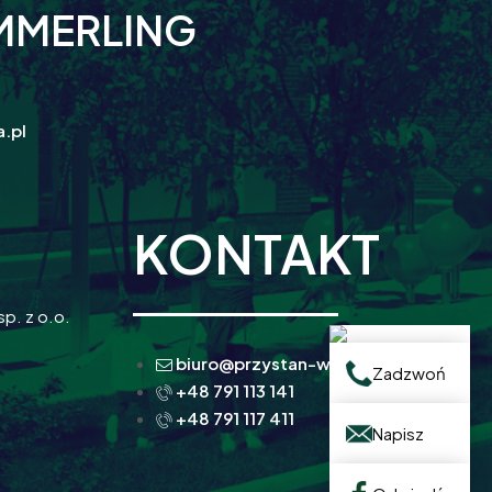
MMERLING
.pl
KONTAKT
sp. z o.o.
biuro@przystan-warta.pl
Zadzwoń
+48 791 113 141
+48 791 117 411
Napisz